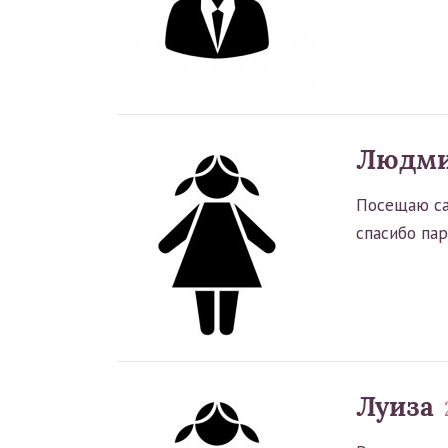
Людм
Посещаю сал
спасибо па
Луиза