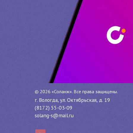
©
2026 «Соланж». Все права защищены.
г. Вологда, ул. Октябрьская, д. 19
(8172) 55-03-09
solang-s@mail.ru