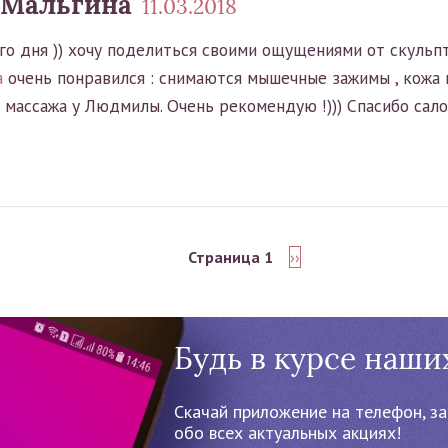
 Мальгина
11.03.2018
го дня )) хочу поделиться своими ощущениями от скульп
а
очень понравился : снимаются мышечные зажимы , кожа 
массажа у Людмилы. Очень рекомендую !))) Спасибо салону
Страница 1
Следующая
››
страница
Будь в курсе наши
Cкачай приложение на телефон, за
обо всех актуальных акциях!