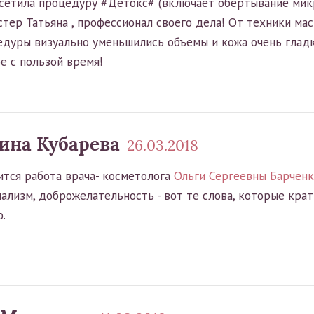
осетила процедуру #Детокс# (включает обёртывание мик
стер Татьяна , профессионал своего дела! От техники ма
едуры визуально уменьшились объемы и кожа очень гладк
е с пользой время!
ина Кубарева
26.03.2018
ится работа врача- косметолога
Ольги Сергеевны Барчен
ализм, доброжелательность - вот те слова, которые крат
.