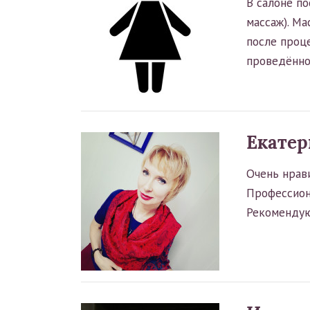
В салоне п
массаж). Ма
после проц
проведённо
Екатер
Очень нрав
Профессион
Рекомендую