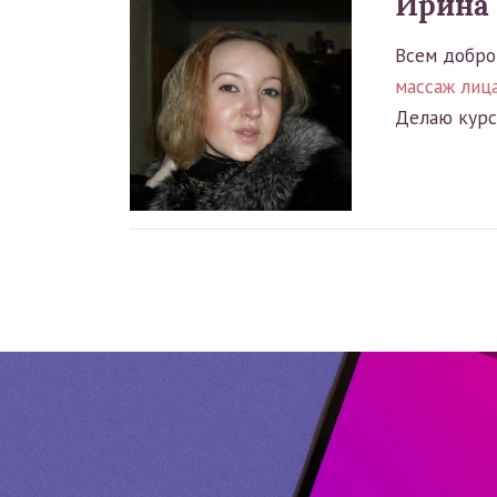
Ирина
Всем добро
массаж лиц
Делаю курс 
Нумерация
страниц