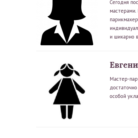
Сегодня по
мастерами.
парикмахера
индивидуал
и шикарно в
Евгени
Мастер-пар
достаточно
особой укла