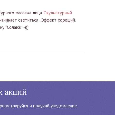
турного массажа лица.
Скульптурный
начинает светиться . Эффект хороший.
 "Соланж" -)))
х акций
регистрируйся и получай уведомление