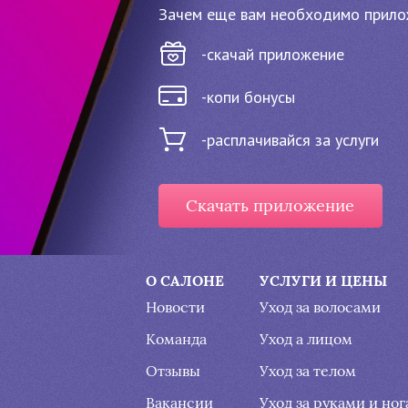
Зачем еще вам необходимо прило
-скачай приложение
-копи бонусы
-расплачивайся за услуги
Скачать приложение
Подвал
О САЛОНЕ
УСЛУГИ И ЦЕНЫ
Новости
Уход за волосами
Команда
Уход а лицом
Отзывы
Уход за телом
Вакансии
Уход за руками и но