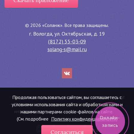
Скачать приложение
©
2026 «Соланж». Все права защищены.
г. Вологда, ул. Октябрьская, д. 19
(8172) 55-03-09
solang-s@mail.ru
Правила предоставления платных медицинских услуг
Продолжая пользоваться сайтом, вы соглашаетесь с
Политика конфиденциальности персональной
условиями использования сайта и обработкой нами и
информации
нашими партнерами cookie-файлов на сайте.
Онлайн-
(См. подробнее
Политику конфиденциальности
)
запись
—
Создание сайта
Согласиться